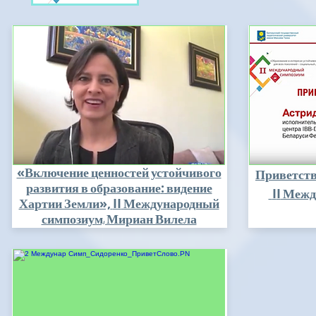
«
Включение ценностей устойчивого
Приветств
:
развития в образование
видение
I
I
Между
»,
II
Хартии Земли
Международный
симпозиум, Мириан Вилела