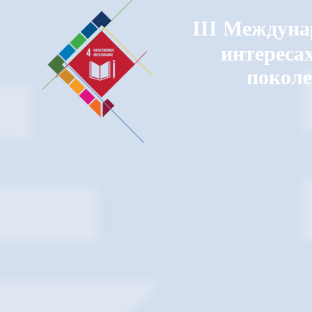
III
Междунар
интересах
покол